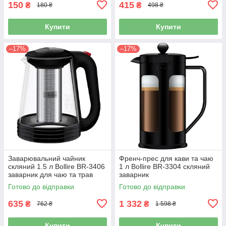
150
415
₴
₴
180 ₴
498 ₴
Купити
Купити
–17%
–17%
Заварювальний чайник
Френч-прес для кави та чаю
скляний 1.5 л Bollire BR-3406
1 л Bollire BR-3304 скляний
заварник для чаю та трав
заварник
Готово до відправки
Готово до відправки
635
1 332
₴
₴
762 ₴
1 598 ₴
Купити
Купити