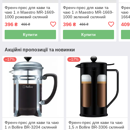
Френч-прес для кави та
Френч-прес для кави та
Френ
чаю 1 л Maestro MR-1669-
чаю 1 л Maestro MR-1669-
чаю 
1000 рожевий скляний
1000 зелений скляний
1664
заварник
заварник
зава
396
396
409
₴
₴
466 ₴
466 ₴
Купити
Купити
Акційні пропозиції та новинки
–17%
–17%
Френч-прес для кави та чаю
Френч-прес для кави та чаю
1 л Bollire BR-3204 скляний
1,5 л Bollire BR-3306 скляний