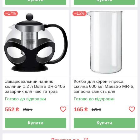
–17%
–15%
Заварювальний чайник
Колба для френч-преса
скляний 1.2 л Bollire BR-3405
скляна 600 мл Maestro MR-6,
заварник для чаю та трав
запасна ємність для
заварника
Готово до відправки
Готово до відправки
552
165
₴
₴
662 ₴
195 ₴
Купити
Купити
Показати ще