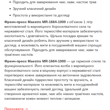
Підходить для заварювання чаю, кави, настою трав
Зручний класичний дизайн
Простота у використанні та догляді
Френч-пресс Maestro MR-1664-1000
з об'ємом 1 літр
виготовлений із жароміцного боросилікатного скла та
нержавіючої сталі. Його термостійкі матеріали забезпечують
екологічність і довговічність. Щільна посадка кришки та
класичний дизайн роблять його зручним у використанні та
догляді, а можливість мити в посудомийній машині спрощує
обслуговування. Підходить для заварювання чаю, кави та
трав'яних настоїв.
Френч-пресс Maestro MR-1664-1000
— це гармонія стилю та
функціональності. Його елегантна колба з жароміцного
боросилікатного скла в міцному корпусі з нержавіючої сталі
перетворює кожне заварювання на витончене задоволення.
Класичний дизайн підкреслює простоту та зручність, а
термостійкі матеріали та можливість мити в посудомийній
машині забезпечують легкий догляд. Ідеальний для
створення ароматної кави, чаю або ніжних трав'яних настоїв,
наповнюючи кожен момент теплом і затишком.
Приховати