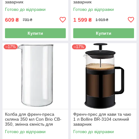
заварник
заварник
Готово до відправки
Готово до відправки
609
1 599
₴
₴
731 ₴
1 919 ₴
Купити
Купити
–17%
–17%
Колба для френч-преса
Френч-прес для кави та чаю
скляна 350 мл Con Brio CB-
1 л Bollire BR-3104 скляний
350, змінна ємність для
заварник
заварника
Готово до відправки
Готово до відправки