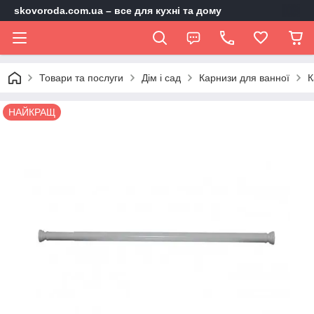
skovoroda.com.ua – все для кухні та дому
Товари та послуги
Дім і сад
Карнизи для ванної
К
НАЙКРАЩ