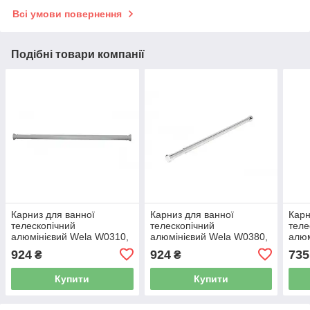
Всі умови повернення
Подібні товари компанії
Карниз для ванної
Карниз для ванної
Карн
телескопічний
телескопічний
теле
алюмінієвий Wela W0310,
алюмінієвий Wela W0380,
алюм
140-250 см, білий
140-250 см, хром
125-
924
924
735
₴
₴
Купити
Купити