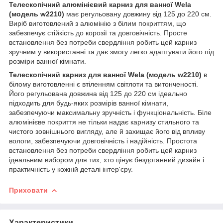
Телескопічний алюмінієвий карниз для ванної Wela
(модель w2210)
має регульовану довжину від 125 до 220 см.
Виріб виготовлений з алюмінію з білим покриттям, що
забезпечує стійкість до корозії та довговічність. Просте
встановлення без потреби свердління робить цей карниз
зручним у використанні та дає змогу легко адаптувати його під
розміри ванної кімнати.
Телескопічний карниз для ванної Wela (модель w2210)
в
білому виготовленні є втіленням світлоти та витонченості.
Його регульована довжина від 125 до 220 см ідеально
підходить для будь-яких розмірів ванної кімнати,
забезпечуючи максимальну зручність і функціональність. Біле
алюмінієве покриття не тільки надає карнизу стильного та
чистого зовнішнього вигляду, але й захищає його від впливу
вологи, забезпечуючи довговічність і надійність. Простота
встановлення без потреби свердління робить цей карниз
ідеальним вибором для тих, хто цінує бездоганний дизайн і
практичність у кожній деталі інтер'єру.
Приховати
Характеристики