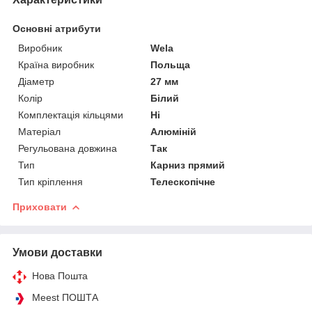
Основні атрибути
Виробник
Wela
Країна виробник
Польща
Діаметр
27 мм
Колір
Білий
Комплектація кільцями
Ні
Матеріал
Алюміній
Регульована довжина
Так
Тип
Карниз прямий
Тип кріплення
Телескопічне
Приховати
Умови доставки
Нова Пошта
Meest ПОШТА