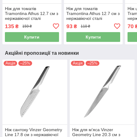
Ніж для томатів
Ніж для томатів
Ніж 
Tramontina Athus 12.7 см з
Tramontina Athus 12.7 см з
Tram
нержавіючої сталі
нержавіючої сталі
нерж
(23088/905)
(23088/085)
(234
135
93
70
₴
₴
159 ₴
110 ₴
Купити
Купити
Акційні пропозиції та новинки
Акція
–25%
Акція
–25%
Ніж сантоку Vinzer Geometry
Ніж для м'яса Vinzer
Line 17.8 см з нержавіючої
Geometry Line 20.3 см з