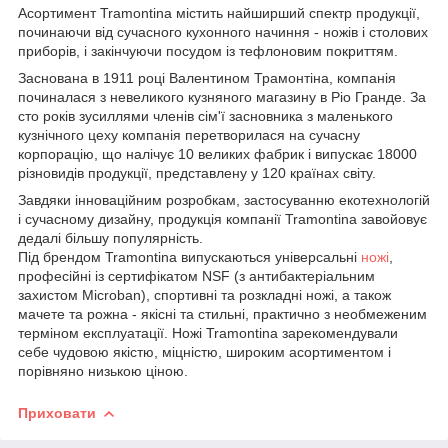
Асортимент Tramontina містить найширший спектр продукції,
починаючи від сучасного кухонного начиння - ножів і столових
приборів, і закінчуючи посудом із тефлоновим покриттям.
Заснована в 1911 році Валентином Трамонтіна, компанія
починалася з невеликого кузняного магазину в Ріо Гранде. За
сто років зусиллями членів сім'ї засновника з маленького
кузнічного цеху компанія перетворилася на сучасну
корпорацію, що налічує 10 великих фабрик і випускає 18000
різновидів продукції, представлену у 120 країнах світу.
Завдяки інноваційним розробкам, застосуванню екотехнологій
і сучасному дизайну, продукція компанії Tramontina завойовує
дедалі більшу популярність.
Під брендом Tramontina випускаються універсальні
ножі
,
професійні із сертифікатом NSF (з антибактеріальним
захистом Microban), спортивні та розкладні ножі, а також
мачете та рожна - якісні та стильні, практично з необмеженим
терміном експлуатації. Ножі Tramontina зарекомендували
себе чудовою якістю, міцністю, широким асортиментом і
порівняно низькою ціною.
Приховати