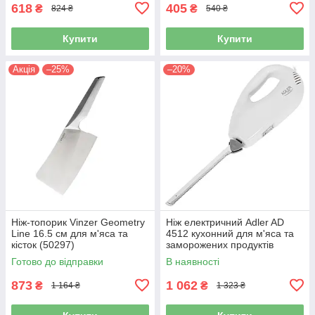
618
405
₴
₴
824 ₴
540 ₴
Купити
Купити
Акція
–25%
–20%
Ніж-топорик Vinzer Geometry
Ніж електричний Adler AD
Line 16.5 см для м'яса та
4512 кухонний для м'яса та
кісток (50297)
заморожених продуктів
Готово до відправки
В наявності
873
1 062
₴
₴
1 164 ₴
1 323 ₴