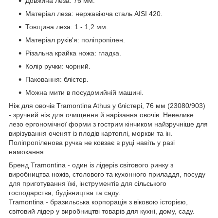
Довжина леза: 76 мм.
Матеріал леза: нержавіюча сталь AISI 420.
Товщина леза: 1 - 1,2 мм.
Матеріал руків'я: поліпропілен.
Різальна крайка ножа: гладка.
Колір ручки: чорний.
Паковання: блістер.
Можна мити в посудомийній машині.
Ніж для овочів Tramontina Athus у блістері, 76 мм (23080/903)
- зручний ніж для очищення й нарізання овочів. Невелике
лезо ергономічної форми з гострим кінчиком найзручніше для
вирізування оченят із плодів картоплі, моркви та ін.
Поліпропіленова ручка не ковзає в руці навіть у разі
намокання.
Бренд Tramontina - один із лідерів світового ринку з
виробництва ножів, столового та кухонного приладдя, посуду
для приготування їжі, інструментів для сільського
господарства, будівництва та саду.
Tramontina - бразильська корпорація з віковою історією,
світовий лідер у виробництві товарів для кухні, дому, саду.