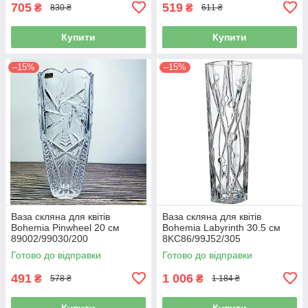
705
519
₴
₴
830 ₴
611 ₴
Купити
Купити
–15%
–15%
Ваза скляна для квітів
Ваза скляна для квітів
Bohemia Pinwheel 20 см
Bohemia Labyrinth 30.5 см
89002/99030/200
8KC86/99J52/305
Готово до відправки
Готово до відправки
491
1 006
₴
₴
578 ₴
1 184 ₴
Купити
Купити