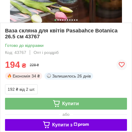
Ваза скляна для квітів Pasabahce Botanica
26.5 см 43767
Готово до відправки
Код: 43767
Опт і роздріб
194
₴
228 ₴
Економія
34 ₴
Залишилось
26 днів
192 ₴
від 2 шт.
Купити
або
Купити з