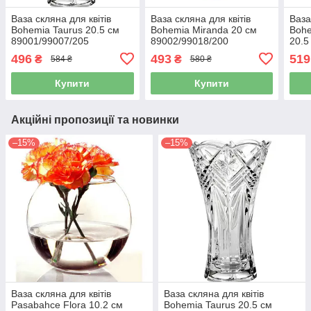
Ваза скляна для квітів
Ваза скляна для квітів
Ваза
Bohemia Taurus 20.5 см
Bohemia Miranda 20 см
Bohe
89001/99007/205
89002/99018/200
20.5
496
493
519
₴
₴
584 ₴
580 ₴
Купити
Купити
Акційні пропозиції та новинки
–15%
–15%
Ваза скляна для квітів
Ваза скляна для квітів
Pasabahce Flora 10.2 см
Bohemia Taurus 20.5 см