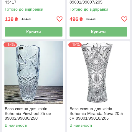
43417
89001/99007/205
Готово до відправки
Готово до відправки
139
496
₴
₴
164 ₴
584 ₴
Купити
Купити
–15%
–15%
Ваза скляна для квітів
Ваза скляна для квітів
Bohemia Pinwheel 25 см
Bohemia Miranda Nova 20.5
89002/99030/250
см 89001/99018/205
В наявності
В наявності