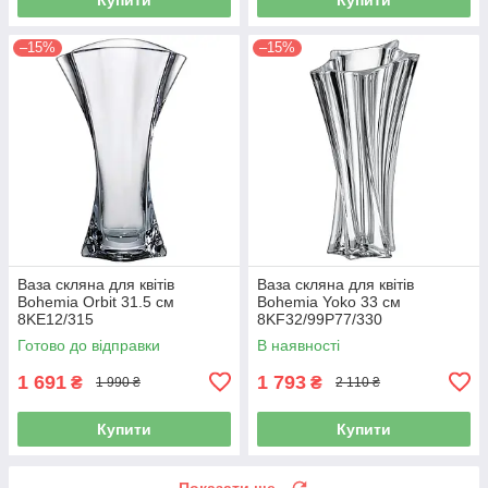
–15%
–15%
Ваза скляна для квітів
Ваза скляна для квітів
Bohemia Orbit 31.5 см
Bohemia Yoko 33 см
8KE12/315
8KF32/99P77/330
Готово до відправки
В наявності
1 691
1 793
₴
₴
1 990 ₴
2 110 ₴
Купити
Купити
Показати ще