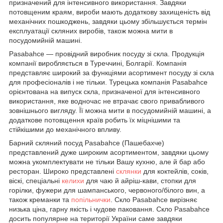
призначений для інтенсивного використання. Завдяки
потовщеним краям, вироби мають додаткову захищеність від
механічних пошкоджень, завдяки цьому збільшується термін
експлуатації скляних виробів, також можна мити в
посудомийній машині.
Pasabahce — провідний виробник посуду зі скла. Продукція
компанії виробляється в Туреччині, Болгарії. Компанія
представляє широкий за функціями асортимент посуду зі скла
для професіоналів і не тільки. Турецька компанія Pasabahce
орієнтована на випуск скла, призначеної для інтенсивного
використання, яке водночас не втрачає свого привабливого
зовнішнього вигляду. Її можна мити в посудомийній машині, а
додаткове потовщення країв робить їх міцнішими та
стійкішими до механічного впливу.
Барний скляний посуд Pasabahce (Пашебахче)
представлений дуже широким асортиментом, завдяки цьому
можна укомплектувати не тільки Вашу кухню, але й бар або
ресторан. Широко представлені
склянки
для коктейлів, соків,
віскі, спеціальні
келихи
для чаю й айріш-кави, стопки для
горілки, фужери для шампанського, червоного/білого вин, а
також креманки та
попільнички
. Скло Pasabahce вирізняє
низька ціна, гарну якість і чудове паковання. Скло Pasabahce
досить популярне на території України саме завдяки