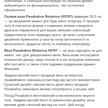
композицій. Її стабільна конструкція та стильний дизайн
забезпечують як функціональність, так і естетичне
оформлення.
Скляна ваза Pasabahce Botanica (43767)
заввишки 26,5 см
— це вишуканий акцент для будь-якого інтер'єру. Її прозоре
скло й елегантна форма з плавними лініями створюють
ідеальне обрамлення для ваших квіткових композицій,
підкреслюючи їхню природну красу. Ця ваза з класичним
дизайном привносить у простір нотку витонченості та
витонченості, додаючи світлу та повітряну атмосферу.
Ваза Pasabahce Botanica 43767
— ця ваза підходить як для
живих, так і для декоративних квітів. Ваза може послугувати
елементом декору, якщо покласти в неї кольорові камінчики
або сухі квіти, а також стати чудовим подарунком рідним і
близьким.
Завдяки високій якості продукції вона не втратить
привабливого зовнішнього вигляду від частого використання.
Сучасний дизайн і висока якість дали змогу продукції
Pasabahce завоювати велику популярність у всьому світі.
Посуд Pasabahce виготовлений із високоякісного міцного
скла. Завдяки високій якості й унікальному дизайну, вона
матиме дуже стильний вигляд на столі. Цей посуд