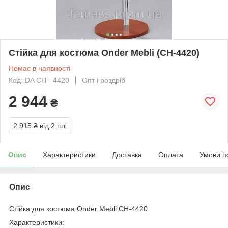
Стійка для костюма Onder Mebli (CH-4420)
Немає в наявності
Код: DA CH - 4420
Опт і роздріб
2 944
₴
2 915 ₴
від 2 шт.
Опис
Характеристики
Доставка
Оплата
Умови п
Опис
Стійка для костюма Onder Mebli CH-4420
Характеристики: