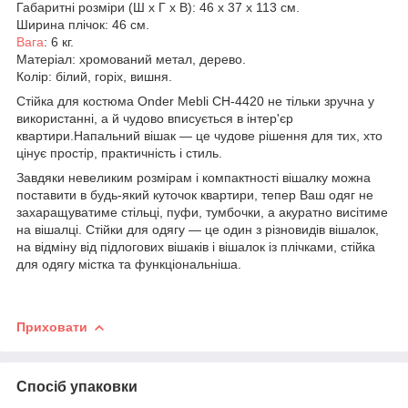
Габаритні розміри (Ш х Г х В): 46 x 37 x 113 см.
Ширина плічок: 46 см.
Вага
: 6 кг.
Матеріал: хромований метал, дерево.
Колір: білий, горіх, вишня.
Стійка для костюма Onder Mebli CH-4420 не тільки зручна у
використанні, а й чудово вписується в інтер'єр
квартири.Напальний вішак — це чудове рішення для тих, хто
цінує простір, практичність і стиль.
Завдяки невеликим розмірам і компактності вішалку можна
поставити в будь-який куточок квартири, тепер Ваш одяг не
захаращуватиме стільці, пуфи, тумбочки, а акуратно висітиме
на вішалці. Стійки для одягу — це один з різновидів вішалок,
на відміну від підлогових вішаків і вішалок із плічками, стійка
для одягу містка та функціональніша.
Приховати
Спосіб упаковки