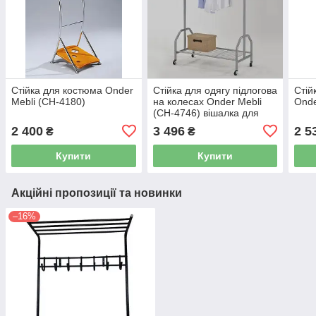
Стійка для костюма Onder
Стійка для одягу підлогова
Стій
Mebli (CH-4180)
на колесах Onder Mebli
Onde
(CH-4746) вішалка для
верхнього одягу
2 400
3 496
2 5
₴
₴
Купити
Купити
Акційні пропозиції та новинки
–16%