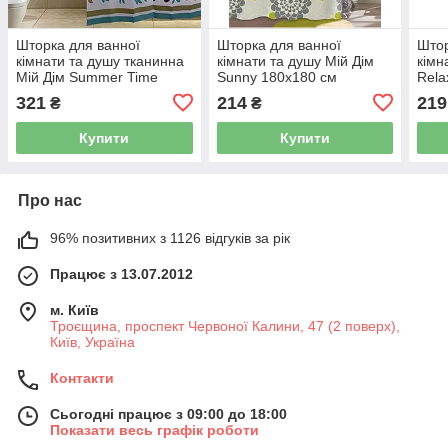
Шторка для ванної
Шторка для ванної
Штор
кімнати та душу тканинна
кімнати та душу Мій Дім
кімн
Мій Дім Summer Time
Sunny 180x180 см
Rela
180x200 см (NJ01551)
(NJ10111)
(NJ0
321
214
219
₴
₴
Купити
Купити
Про нас
96% позитивних з 1126 відгуків за рік
Працює з 13.07.2012
м. Київ
Троєщина, проспект Червоної Калини, 47 (2 поверх),
Київ, Україна
Контакти
Сьогодні працює з 09:00 до 18:00
Показати весь графік роботи