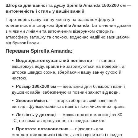
Шторка для ванної та душу Spirella Amanda 180x200 см —
витонченість і стиль у вашій ванній
Перетворіть вашу ванну кімнату на оазис комфорту й
елегантності зі шторкою
Spirella Amanda
. Витончений дизайн
з м'якими лініями та витонченим візерунком створить
атмосферу затишку та спокою, водночас надійно захищаючи
від бризок і води.
Переваги Spirella Amanda:
Водовідштовхувальний поліестер
— тканина
відштовхує воду, краплі не затримуються на поверхні, а
шторка швидко сохне, зберігаючи вашу ванну сухою й
чистою.
Розмір 180x200 см
— ідеальний для більшості ванн і
душових кабін, забезпечуючи повний захист від води.
Зносостійкість
— шторка зберігає свій зовнішній
вигляд і функціональність навіть після численних прань.
Легкість у догляді
— можна прати в машинці за 30
°C, не вимагає прасування та швидко висихає.
Простота встановлення
— підходить для
стандартних карнизів і кілець, легко кріпиться і швидко