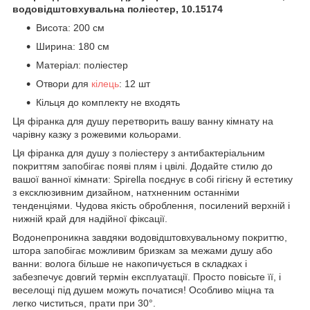
водовідштовхувальна поліестер, 10.15174
Висота: 200 см
Ширина: 180 см
Матеріал: поліестер
Отвори для
кілець
: 12 шт
Кільця до комплекту не входять
Ця фіранка для душу перетворить вашу ванну кімнату на
чарівну казку з рожевими кольорами.
Ця фіранка для душу з поліестеру з антибактеріальним
покриттям запобігає появі плям і цвілі. Додайте стилю до
вашої ванної кімнати: Spirella поєднує в собі гігієну й естетику
з ексклюзивним дизайном, натхненним останніми
тенденціями. Чудова якість оброблення, посилений верхній і
нижній край для надійної фіксації.
Водонепроникна завдяки водовідштовхувальному покриттю,
штора запобігає можливим бризкам за межами душу або
ванни: волога більше не накопичується в складках і
забезпечує довгий термін експлуатації. Просто повісьте її, і
веселощі під душем можуть початися! Особливо міцна та
легко чиститься, прати при 30°.