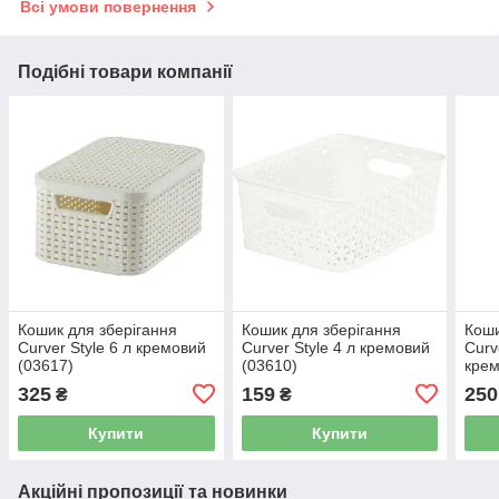
Всі умови повернення
Подібні товари компанії
Кошик для зберігання
Кошик для зберігання
Коши
Curver Style 6 л кремовий
Curver Style 4 л кремовий
Curv
(03617)
(03610)
крем
325
159
250
₴
₴
Купити
Купити
Акційні пропозиції та новинки