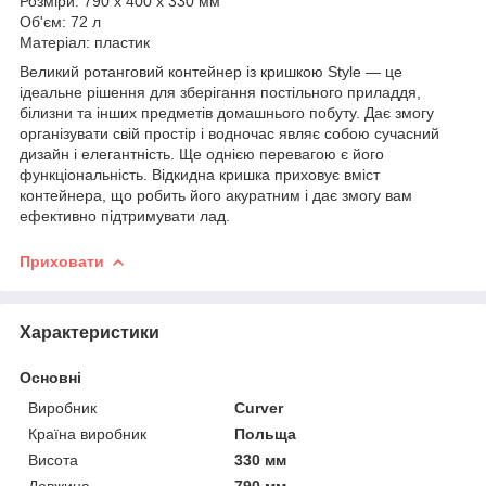
Розміри: 790 х 400 х 330 мм
Об'єм: 72 л
Матеріал: пластик
Великий ротанговий контейнер із кришкою Style — це
ідеальне рішення для зберігання постільного приладдя,
білизни та інших предметів домашнього побуту. Дає змогу
організувати свій простір і водночас являє собою сучасний
дизайн і елегантність. Ще однією перевагою є його
функціональність. Відкидна кришка приховує вміст
контейнера, що робить його акуратним і дає змогу вам
ефективно підтримувати лад.
Приховати
Характеристики
Основні
Виробник
Curver
Країна виробник
Польща
Висота
330 мм
Довжина
790 мм