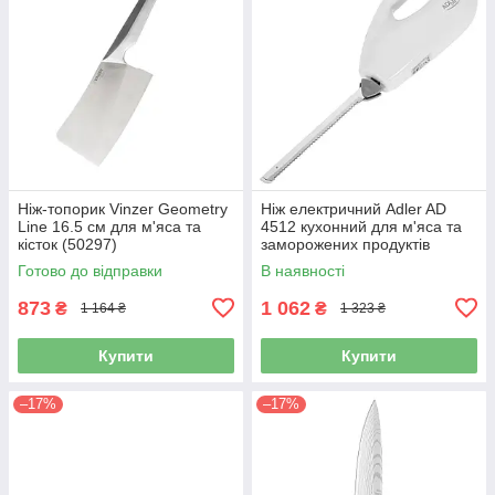
Ніж-топорик Vinzer Geometry
Ніж електричний Adler AD
Line 16.5 см для м'яса та
4512 кухонний для м'яса та
кісток (50297)
заморожених продуктів
Готово до відправки
В наявності
873
1 062
₴
₴
1 164 ₴
1 323 ₴
Купити
Купити
–17%
–17%