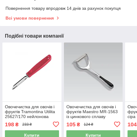
Повернення товару впродовж 14 днів за рахунок покупця
Всі умови повернення
Подібні товари компанії
Овочечистка для овочів і
Овочечистка для овочів і
Овоч
фруктів Tramontina Utilita
фруктів Maestro MR-1563
фрук
25627/170 нейлонова
із цинкового сплаву
сіра
червона
198
105
104
₴
₴
233 ₴
124 ₴
Купити
Купити