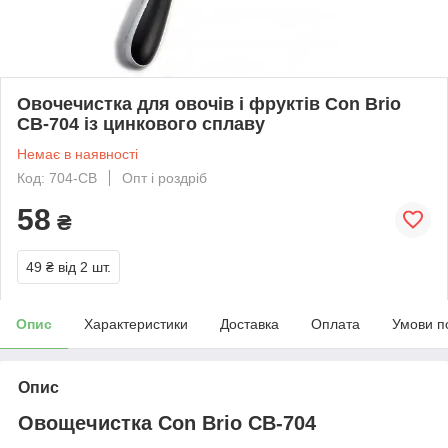
Овочечистка для овочів і фруктів Con Brio
CB-704 із цинкового сплаву
Немає в наявності
Код: 704-CB
Опт і роздріб
58
₴
49 ₴
від 2 шт.
Опис
Характеристики
Доставка
Оплата
Умови п
Опис
Овощечистка Con Brio CB-704