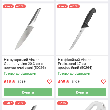
Акція
–25%
Акція
–25%
Ніж кухарський Vinzer
Ніж філейний Vinzer
Geometry Line 20.3 см з
Profissional 17 см
нержавіючої сталі (50296)
професійний (50264)
Готово до відправки
Готово до відправки
618
405
₴
₴
824 ₴
540 ₴
Купити
Купити
Акція
–25%
–20%