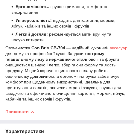
Ергономічність:
зручне тримання, комфортне
використання
Універсальність:
підходить для картоплі, моркви,
яблук, кабачків та інших овочів і фруктів
Легкий догляд:
рекомендується мити вручну та
насухо витирати
Овочечистка
Con Brio CB-704
— надійний кухонний
аксесуар
для дому та професійної кухні. Завдяки
гострому
плавальному лезу з нержавіючої сталі
овочі та фрукти
очищаються швидко і легко, зберігаючи форму та якість
продукту. Міцний корпус із цинкового сплаву робить
овочечистку довговічною, а ергономічна ручка забезпечує
комфорт при щоденному використанні. Ідеальна для
приготування салатів, овочевих страв і закусок, зручна для
швидкого та ефективного очищення картоплі, моркви, яблук,
кабачків та інших овочів і фруктів.
Приховати
Характеристики