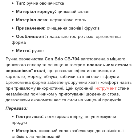
Тип:
ручна овочечистка
Матеріал корпусу:
цинковий сплав
Матеріал леза:
нержавіюча сталь
Призначення:
очищення овочів і фруктів
Особливості:
плавальне гостре лезо, ергономічна
форма
Миття:
ручне
Ручна овочечистка
Con Brio CB-704
виготовлена з міцного
цинкового сплаву та оснащена гострим
плавальним лезом з
нержавіючої сталі
, що дозволяє ефективно очищати
картоплю, моркву, яблука, кабачки та інші овочі і фрукти.
Ергономічна форма забезпечує зручний хват і комфорт навіть
при тривалому використанні. Цей кухонний
інструмент
стане
незамінним помічником у приготуванні щоденних страв,
дозволяючи економити час та сили на чищенні продуктів.
Переваги:
Гостре лезо:
легко зрізає шкірку, не ушкоджуючи
продукт
Матеріал:
цинковий сплав забезпечує довговічність і
стійкість до деформацій