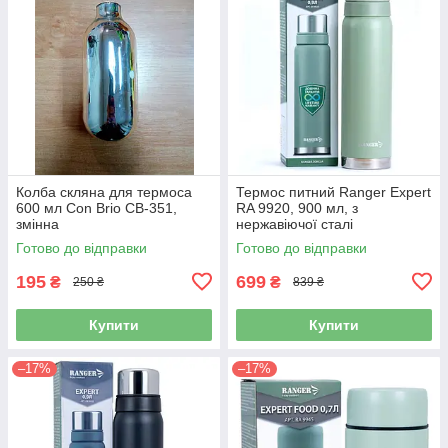
Колба скляна для термоса
Термос питний Ranger Expert
600 мл Con Brio CB-351,
RA 9920, 900 мл, з
змінна
нержавіючої сталі
Готово до відправки
Готово до відправки
195
699
₴
₴
250 ₴
839 ₴
Купити
Купити
–17%
–17%