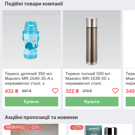
Подібні товари компанії
Термос дитячий 350 мл
Термос питний 500 мл
Терм
Maestro MR-1640-35-A з
Maestro MR-1638-50 з
Maes
нержавіючої сталі, з
нержавіючої сталі,
нерж
трубочкою, While
коричневий
431
322
340
₴
₴
507 ₴
379 ₴
Купити
Купити
Акційні пропозиції та новинки
НАЙКРАЩ
–22%
–17%