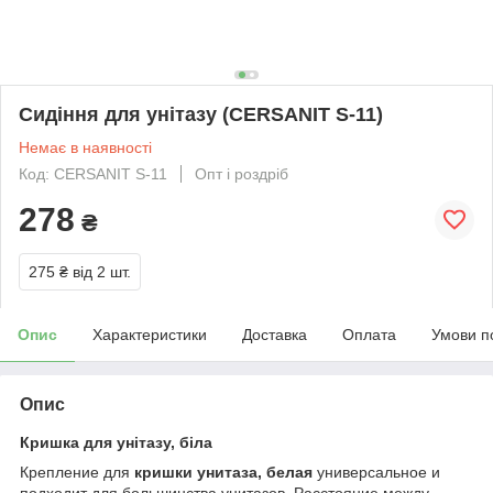
Сидіння для унітазу (CERSANIT S-11)
Немає в наявності
Код: CERSANIT S-11
Опт і роздріб
278
₴
275 ₴
від 2 шт.
Опис
Характеристики
Доставка
Оплата
Умови п
Опис
Кришка для унітазу, біла
Крепление для
кришки унитаза, белая
универсальное и
подходит для большинства унитазов. Расстояние между