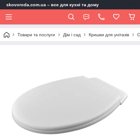
skovoroda.com.ua – все для кухні та дому
Товари та послуги
Дім і сад
Кришки для унітазів
С