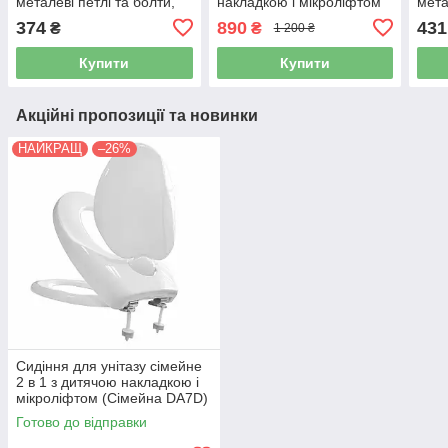
металеві петлі та болти,
накладкою і мікроліфтом
мета
універсальний (OD-001)
(Сімейна DA7D)
(СУ
374
890
431
₴
₴
1 200 ₴
Купити
Купити
Акційні пропозиції та новинки
НАЙКРАЩ
–26%
Сидіння для унітазу сімейне
2 в 1 з дитячою накладкою і
мікроліфтом (Сімейна DA7D)
Готово до відправки