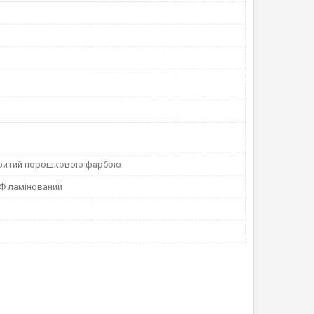
критий порошковою фарбою
Ф ламінований