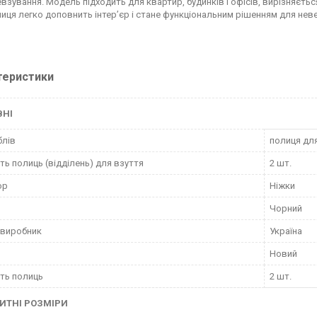
евзування. Модель підходить для квартир, будинків і офісів, вирізняєть
лиця легко доповнить інтер’єр і стане функціональним рішенням для нев
теристики
ВНІ
блів
полиця дл
сть полиць (відділень) для взуття
2 шт.
ор
Ніжки
Чорний
 виробник
Україна
Новий
сть полиць
2 шт.
ИТНІ РОЗМІРИ