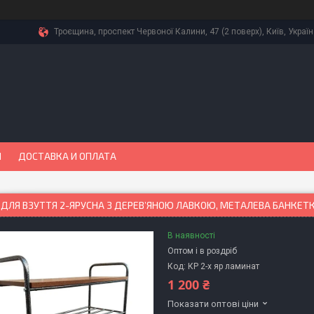
Троєщина, проспект Червоної Калини, 47 (2 поверх), Київ, Украї
Ы
ДОСТАВКА И ОПЛАТА
 ДЛЯ ВЗУТТЯ 2-ЯРУСНА З ДЕРЕВ’ЯНОЮ ЛАВКОЮ, МЕТАЛЕВА БАНКЕ
В наявності
Оптом і в роздріб
Код:
КР 2-х яр ламинат
1 200 ₴
Показати оптові ціни