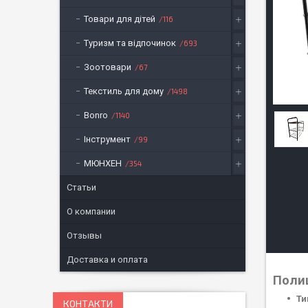
Товари для дітей
116
Туризм та відпочинок
693
Зоотовари
67
Текстиль для дому
1498
Bonro
1140
Інструмент
99
МЮНХЕН
354
Статьи
О компании
Отзывы
Доставка и оплата
Полиц
Ти
КОНТАКТИ