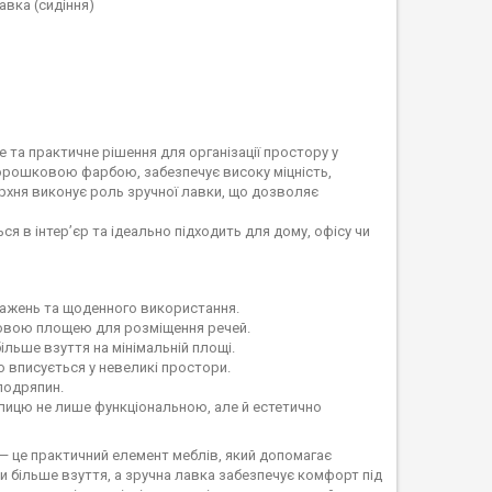
вка (сидіння)
 та практичне рішення для організації простору у
порошковою фарбою, забезпечує високу міцність,
ерхня виконує роль зручної лавки, що дозволяє
я в інтер’єр та ідеально підходить для дому, офісу чи
нтажень та щоденного використання.
овою площею для розміщення речей.
льше взуття на мінімальній площі.
ко вписується у невеликі простори.
подряпин.
лицю не лише функціональною, але й естетично
— це практичний елемент меблів, який допомагає
и більше взуття, а зручна лавка забезпечує комфорт під