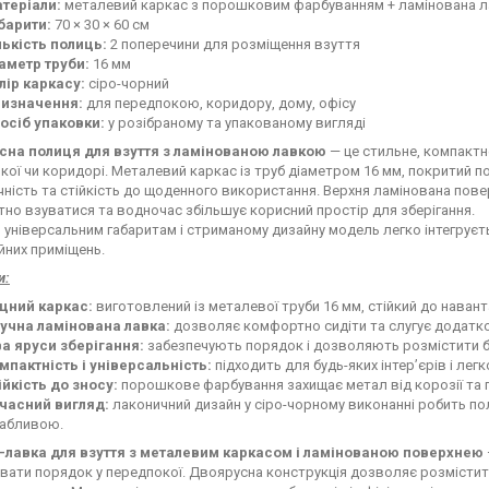
теріали:
металевий каркас з порошковим фарбуванням + ламінована ла
барити:
70 × 30 × 60 см
лькість полиць:
2 поперечини для розміщення взуття
аметр труби:
16 мм
лір каркасу:
сіро-чорний
изначення:
для передпокою, коридору, дому, офісу
осіб упаковки:
у розібраному та упакованому вигляді
сна полиця для взуття з ламінованою лавкою
— це стильне, компактне
кої чи коридорі. Металевий каркас із труб діаметром 16 мм, покритий 
чність та стійкість до щоденного використання. Верхня ламінована пов
но взуватися та водночас збільшує корисний простір для зберігання.
 універсальним габаритам і стриманому дизайну модель легко інтегруєтьс
йних приміщень.
и:
цний каркас:
виготовлений із металевої труби 16 мм, стійкий до нава
учна ламінована лавка:
дозволяє комфортно сидіти та слугує додатк
а яруси зберігання:
забезпечують порядок і дозволяють розмістити бі
мпактність і універсальність:
підходить для будь-яких інтер’єрів і лег
ійкість до зносу:
порошкове фарбування захищає метал від корозії та 
часний вигляд:
лаконичний дизайн у сіро-чорному виконанні робить по
абливою.
лавка для взуття з металевим каркасом і ламінованою поверхнею
увати порядок у передпокої. Двоярусна конструкція дозволяє розмістит