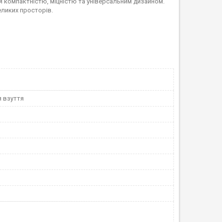
ся компактністю, міцністю та універсальним дизайном.
еликих просторів.
я взуття