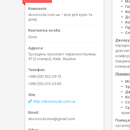
Ма
Га
Кі
skovoroda.com.ua – все для кухні та
Ді
дому
Ко
Пр
Сп
Лілія
Двояру
передпо
довгові
Троєщина, проспект Червоної Калини,
комфорт
47 (2 поверх), Київ, Україна
Завдяки
комерці
Переваг
+380 (93) 922-29-73
Мі
+380 (50) 013-25-85
Зр
Дв
Ко
http://skovoroda.com.ua
Ст
Су
прив
skovoroda.kiev@gmail.com
Полиця-
організ