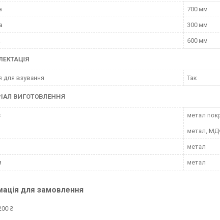
а
700 мм
а
300 мм
а
600 мм
ЛЕКТАЦІЯ
я для взування
Так
ІАЛ ВИГОТОВЛЕННЯ
с
метал по
метал, МД
метал
и
метал
мація для замовлення
200 ₴