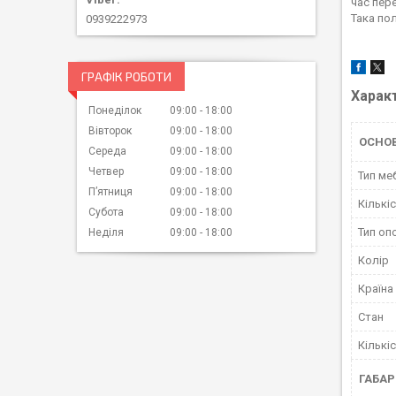
час пер
Така по
0939222973
ГРАФІК РОБОТИ
Харак
Понеділок
09:00
18:00
Вівторок
09:00
18:00
ОСНО
Середа
09:00
18:00
Четвер
09:00
18:00
Тип ме
Пʼятниця
09:00
18:00
Кількі
Субота
09:00
18:00
Тип оп
Неділя
09:00
18:00
Колір
Країна
Стан
Кількі
ГАБАР