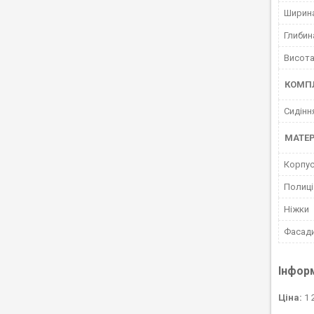
Ширин
Глибин
Висот
КОМП
Сидінн
МАТЕР
Корпу
Полиці
Ніжки
Фасад
Інфор
Ціна:
1 