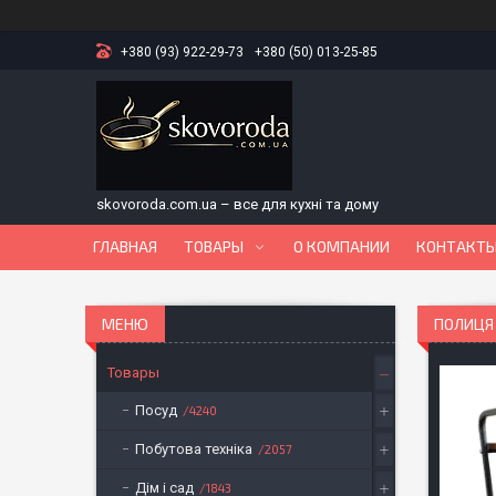
+380 (93) 922-29-73
+380 (50) 013-25-85
skovoroda.com.ua – все для кухні та дому
ГЛАВНАЯ
ТОВАРЫ
О КОМПАНИИ
КОНТАКТ
ПОЛИЦЯ
Товары
Посуд
4240
Побутова техніка
2057
Дім і сад
1843