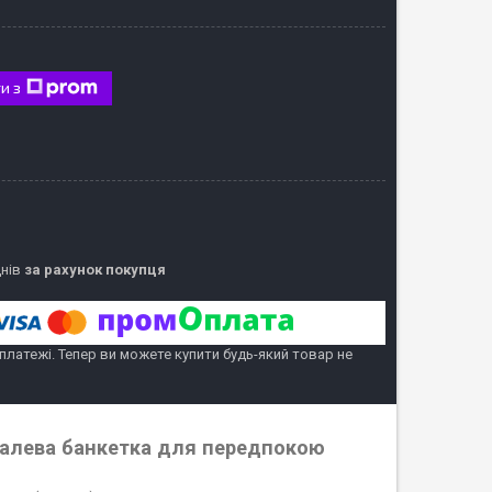
и з
днів
за рахунок покупця
 платежі. Тепер ви можете купити будь-який товар не
талева банкетка для передпокою