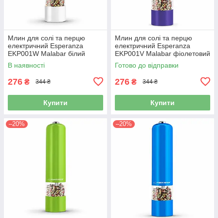
Млин для солі та перцю
Млин для солі та перцю
електричний Esperanza
електричний Esperanza
EKP001W Malabar білий
EKP001V Malabar фіолетовий
В наявності
Готово до відправки
276
276
₴
₴
344 ₴
344 ₴
Купити
Купити
–20%
–20%