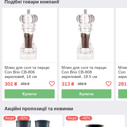
Подібні товари компанії
Млин для солі та перцю
Млин для солі та перцю
Млин
Con Brio CB-806
Con Brio CB-808
Con 
акриловий, 14 см
акриловий, 18.5 см
акри
302
313
281
₴
₴
355 ₴
368 ₴
Купити
Купити
Акційні пропозиції та новинки
Акція
–50%
Акція
–40%