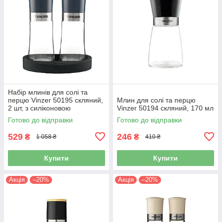
Набір млинів для солі та
перцю Vinzer 50195 скляний,
Млин для солі та перцю
2 шт, з силіконовою
Vinzer 50194 скляний, 170 мл
підставкою
Готово до відправки
Готово до відправки
529
246
₴
₴
1 058 ₴
410 ₴
Купити
Купити
Акція
–20%
Акція
–20%