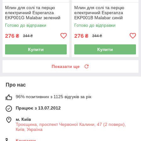
Млин для солі та перцю
Млин для солі та перцю
електричний Esperanza
електричний Esperanza
EKP001G Malabar зелений
EKP001B Malabar синій
Готово до відправки
Готово до відправки
276
276
₴
₴
344 ₴
344 ₴
Купити
Купити
Показати ще
Про нас
96% позитивних з 1125 відгуків за рік
Працює з 13.07.2012
м. Київ
Троєщина, проспект Червоної Калини, 47 (2 поверх),
Київ, Україна
Контакти