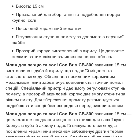
Висота: 15 см
Призначений для зберігання та подрібнення перцю і
крупної солі
Посилений керамічний механізм
Регулювання ступеня помелу за допомогою верхньої
шайби
Прозорий корпус виготовлений з акрилу. Це дозволяє
стежити за тим скільки залишилося перцю або солі
Млин для перцю та солі Con Brio CB-800
заввишки 15 см
виготовлена з дуба й акрилу, що надає їй міцності та
стильного вигляду. Обладнана посиленим керамічним
механізмом, який забезпечує довговічність і точний помел
спецій. Спеціальний пристрій дає змогу регулювати ступінь
помелу, а прозорий акриловий корпус дає змогу стежити за
рівнем вмісту. Для збереження аромату рекомендується
подрібнювати спеції безпосередньо перед використанням.
Млин для перцю та солі Con Brio CB-800
заввишки 15 см —
це елегантне поєднання міцності та стилю для вашої кухні.
Корпус із дуба й акрилу надає їй вишуканого вигляду, а
посилений керамічний механізм забезпечує довгий термін
експлуатації та чудовий помел. Спеціальний пристрій дає