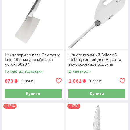
Ніж-топорик Vinzer Geometry
Ніж електричний Adler AD
Line 16.5 см для м'яса та
4512 кухонний для м'яса та
кісток (50297)
заморожених продуктів
Готово до відправки
В наявності
873
1 062
₴
₴
1 164 ₴
1 323 ₴
Купити
Купити
–17%
–17%