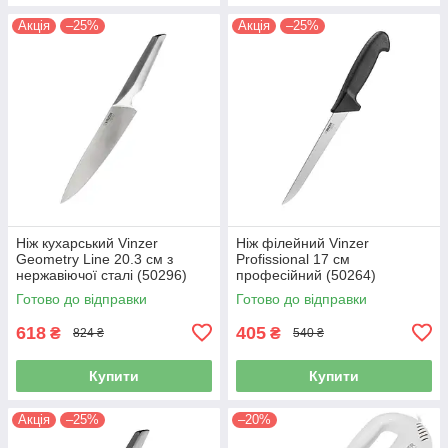
Акція
–25%
Акція
–25%
Ніж кухарський Vinzer
Ніж філейний Vinzer
Geometry Line 20.3 см з
Profissional 17 см
нержавіючої сталі (50296)
професійний (50264)
Готово до відправки
Готово до відправки
618
405
₴
₴
824 ₴
540 ₴
Купити
Купити
Акція
–25%
–20%