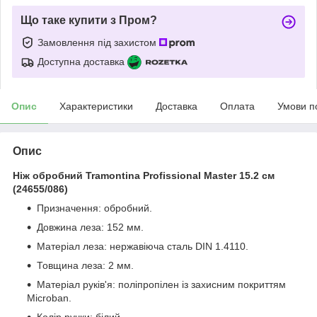
Що таке купити з Пром?
Замовлення під захистом
Доступна доставка
Опис
Характеристики
Доставка
Оплата
Умови п
Опис
Ніж обробний Tramontina Profissional Master 15.2 см
(24655/086)
Призначення: обробний.
Довжина леза: 152 мм.
Матеріал леза: нержавіюча сталь DIN 1.4110.
Товщина леза: 2 мм.
Матеріал руків'я: поліпропілен із захисним покриттям
Microban.
Колір ручки: білий.