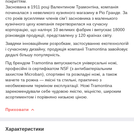
покриттям.
Заснована в 1911 році Валентином Трамонтіна, компанія
починалася з невеликого кузняного магазину в Ріо Гранде. За
сто років зусиллями членів сім'ї засновника з маленького
кузнічного цеху компанія перетворилася на сучасну
корпорацію, що налічує 10 великих фабрик і випускає 18000
різновидів продукції, представлену у 120 країнах світу.
Завдяки інноваційним розробкам, застосуванню екотехнологій
і сучасному дизайну, продукція компанії Tramontina завойовує
дедалі більшу популярність.
Під брендом Tramontina випускаються універсальні ножі,
професійні із сертифікатом NSF (з антибактеріальним
захистом Microban), спортивні та розкладні ножі, а також
мачете та рожна — якісні та стильні, практично з
необмеженим терміном експлуатації. Ножі Tramontina
зарекомендували себе чудовою якістю, міцністю, широким
асортиментом і порівняно низькою ціною.
Приховати
Характеристики