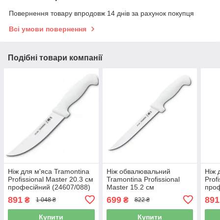
Повернення товару впродовж 14 днів за рахунок покупця
Всі умови повернення
Подібні товари компанії
Ніж для м'яса Tramontina
Ніж обвалювальний
Ніж 
Profissional Master 20.3 см
Tramontina Profissional
Prof
професійний (24607/088)
Master 15.2 см
проф
професійний (24605/086)
891
699
891
₴
₴
1 048 ₴
822 ₴
Купити
Купити