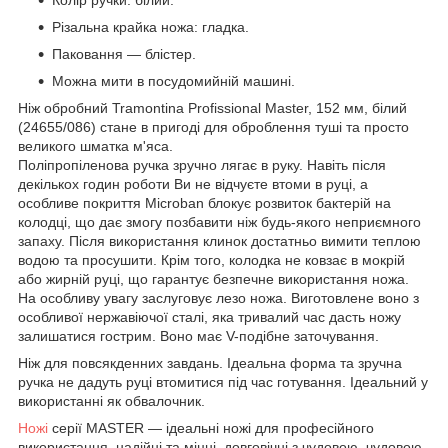
Різальна крайка ножа: гладка.
Паковання — блістер.
Можна мити в посудомийній машині.
Ніж обробний Tramontina Profissional Master, 152 мм, білий
(24655/086) стане в пригоді для оброблення туші та просто
великого шматка м'яса.
Поліпропіленова ручка зручно лягає в руку. Навіть після
декількох годин роботи Ви не відчуєте втоми в руці, а
особливе покриття Microban блокує розвиток бактерій на
колодці, що дає змогу позбавити ніж будь-якого неприємного
запаху. Після використання клинок достатньо вимити теплою
водою та просушити. Крім того, колодка не ковзає в мокрій
або жирній руці, що гарантує безпечне використання ножа.
На особливу увагу заслуговує лезо ножа. Виготовлене воно з
особливої нержавіючої сталі, яка тривалий час дасть ножу
залишатися гострим. Воно має V-подібне заточування.
Ніж для повсякденних завдань. Ідеальна форма та зручна
ручка не дадуть руці втомитися під час готування. Ідеальний у
використанні як обвалочник.
Ножі
серії MASTER — ідеальні ножі для професійного
використання, надійні та міцні, довговічні з чудовою, чудовою