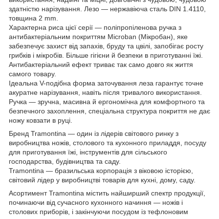
здатністю нарізування. Лезо — нержавіюча сталь DIN 1.4110,
товщина 2 mm.
Характерна риса цієї серії — поліпропіленова ручка з
антибактеріальним покриттям Microban (Мікробан), яке
забезпечує захист від запахів, бруду та цвілі, запобігає росту
грибків і мікробів. Більше гігієни й безпеки в приготуванні їжі.
Антибактеріальний ефект триває так само довго як життя
самого товару.
Ідеальна V-подібна форма заточування леза гарантує точне
акуратне нарізування, навіть після тривалого використання.
Ручка — зручна, масивна й ергономічна для комфортного та
безпечного захоплення, спеціальна структура покриття не дає
ножу ковзати в руці.
Бренд Tramontina — один із лідерів світового ринку з
виробництва ножів, столового та кухонного приладдя, посуду
для приготування їжі, інструментів для сільського
господарства, будівництва та саду.
Tramontina — бразильська корпорація з віковою історією,
світовий лідер у виробництві товарів для кухні, дому, саду.
Асортимент Tramontina містить найширший спектр продукції,
починаючи від сучасного кухонного начиння — ножів і
столових приборів, і закінчуючи посудом із тефлоновим