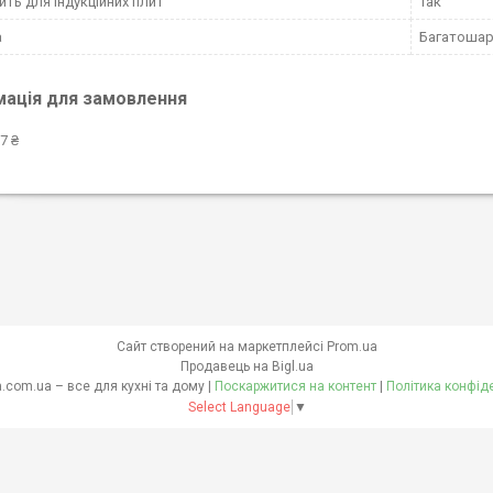
ить для індукційних плит
Так
а
Багатоша
мація для замовлення
7 ₴
Сайт створений на маркетплейсі
Prom.ua
Продавець на Bigl.ua
skovoroda.com.ua – все для кухні та дому |
Поскаржитися на контент
|
Політика конфід
Select Language
▼