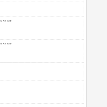
й
а сталь
а сталь