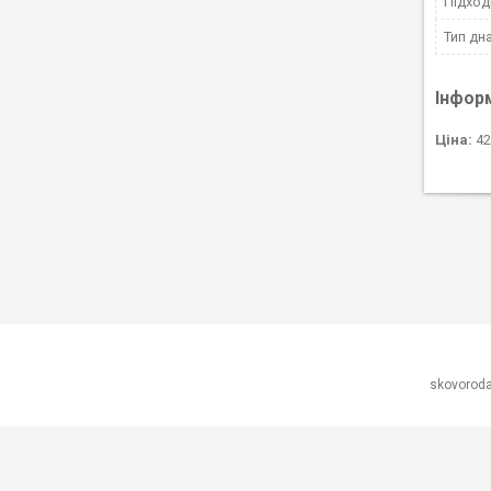
Підход
Тип дн
Інфор
Ціна:
42