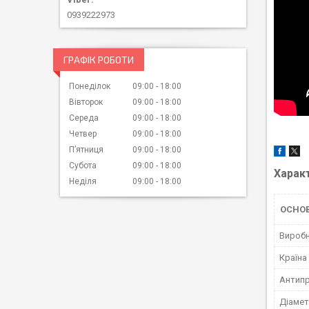
0939222973
ГРАФІК РОБОТИ
Понеділок
09:00
18:00
Вівторок
09:00
18:00
Середа
09:00
18:00
Четвер
09:00
18:00
Пʼятниця
09:00
18:00
Субота
09:00
18:00
Харак
Неділя
09:00
18:00
ОСНОВ
Вироб
Країна
Антипр
Діаме