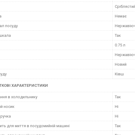
Сріблясти
а
Немає
ал посуду
Нержавіюч
 шкала
Так
0.75 л
Нержавіюч
Новий
суду
Ківш
КОВІ ХАРАКТЕРИСТИКИ
ання в холодильнику
Так
й носик
Ні
 ручка
Ні
ить для миття в посудомийній машині
Так