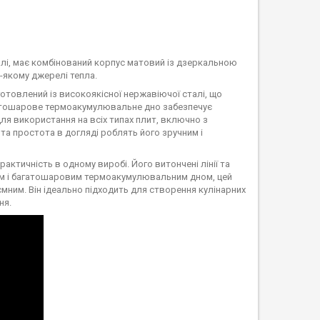
алі, має комбінований корпус матовий із дзеркальною
-якому джерелі тепла.
готовлений із високоякісної нержавіючої сталі, що
багатошарове термоакумулювальне дно забезпечує
ля використання на всіх типах плит, включно з
 та простота в догляді роблять його зручним і
рактичність в одному виробі. Його витончені лінії та
 см і багатошаровим термоакумулювальним дном, цей
ємним. Він ідеально підходить для створення кулінарних
ня.