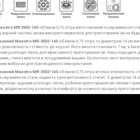
estro MR 3502-14S
об'ємом 0,75 літра виготовлений із нержавіючої ст
у верхній частині, може використовуватися для приготування їжі на будь
хонний Maestro MR-3502-14S
об'ємом 0,75 літра та діаметром 14 см ви
є довговічність і стійкість до корозії. Його висота становить 7 см, а 
рний розподіл тепла для ефективного приготування їжі. Ківш підходить д
ними, і легко миється в посудомийній машині. Екологічно чисті матеріали
ним вибором для повсякденного використання.
хонний Maestro MR-3502-14S
об'ємом 0,75 літра втілює елегантність і п
а нержавіюча сталь надають кухні витонченого стилю. З діаметром 14
безпечує чудовий розподіл тепла, роблячи приготування їжі легким і при
в, додаючи нотку розкоші та комфорту до кожного процесу приготуван