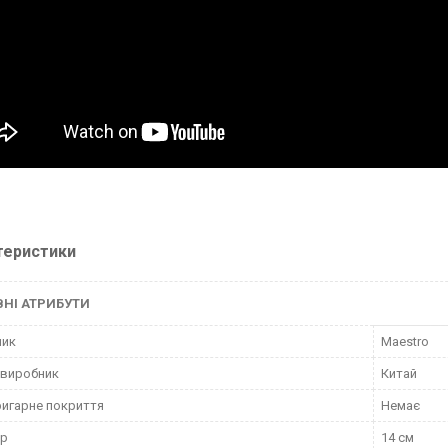
теристики
НІ АТРИБУТИ
ник
Maestro
 виробник
Китай
игарне покриття
Немає
тр
14 см