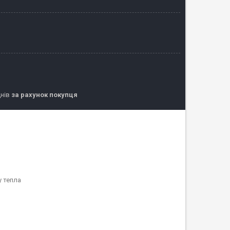
днів
за рахунок покупця
 тепла