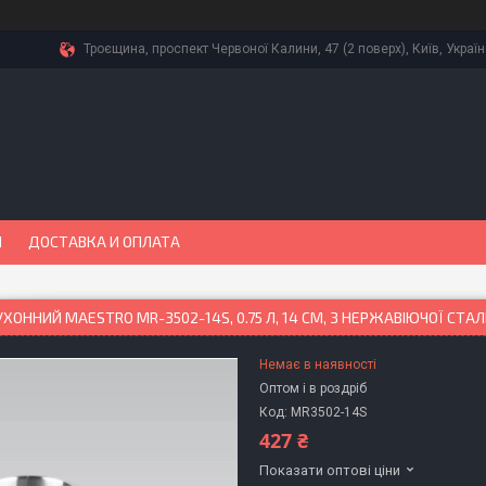
Троєщина, проспект Червоної Калини, 47 (2 поверх), Київ, Украї
Ы
ДОСТАВКА И ОПЛАТА
ХОННИЙ MAESTRO MR-3502-14S, 0.75 Л, 14 СМ, З НЕРЖАВІЮЧОЇ СТАЛІ
Немає в наявності
Оптом і в роздріб
Код:
MR3502-14S
427 ₴
Показати оптові ціни