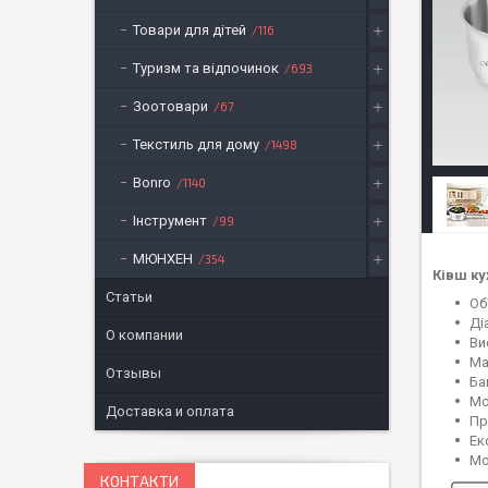
Товари для дітей
116
Туризм та відпочинок
693
Зоотовари
67
Текстиль для дому
1498
Bonro
1140
Інструмент
99
МЮНХЕН
354
Ківш ку
Статьи
Об
Ді
О компании
Ви
Ма
Отзывы
Ба
Мо
Доставка и оплата
Пр
Ек
Мо
КОНТАКТИ