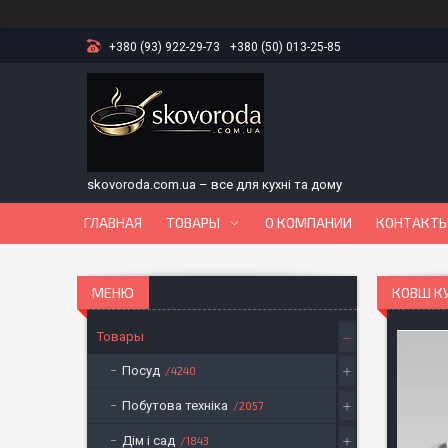
+380 (93) 922-29-73
+380 (50) 013-25-85
skovoroda.com.ua – все для кухні та дому
ГЛАВНАЯ
ТОВАРЫ
О КОМПАНИИ
КОНТАКТ
КОВШ КУ
Товары
Посуд
4240
Побутова техніка
2057
Дім і сад
1843