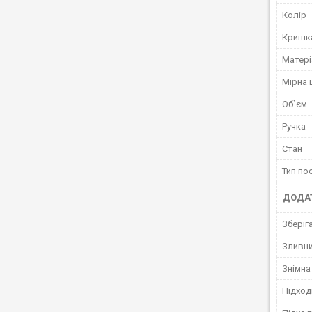
Колір
Кришк
Матері
Мірна
Об`єм
Ручка
Стан
Тип по
ДОДАТ
Зберіг
Зливни
Знімна
Підход