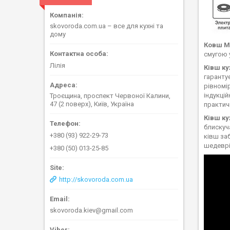
skovoroda.com.ua – все для кухні та
дому
Ковш Ma
смугою 
Лілія
Ківш ку
гаранту
рівномі
індукцій
Троєщина, проспект Червоної Калини,
47 (2 поверх), Київ, Україна
практич
Ківш ку
блискуч
+380 (93) 922-29-73
ківш за
шедеврі
+380 (50) 013-25-85
http://skovoroda.com.ua
skovoroda.kiev@gmail.com