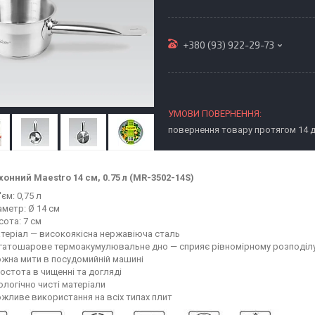
+380 (93) 922-29-73
повернення товару протягом 14 
хонний Maestro 14 см, 0.75 л (MR-3502-14S)
'єм: 0,75 л
аметр: Ø 14 см
сота: 7 см
теріал — високоякісна нержавіюча сталь
гатошарове термоакумулювальне дно — сприяє рівномірному розподілу
жна мити в посудомийній машині
остота в чищенні та догляді
ологічно чисті матеріали
жливе використання на всіх типах плит