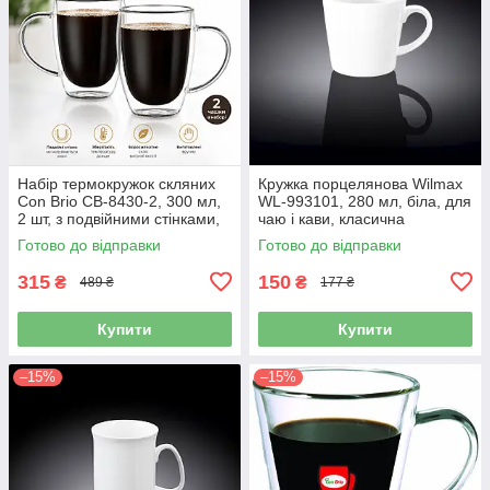
Набір термокружок скляних
Кружка порцелянова Wilmax
Con Brio CB-8430-2, 300 мл,
WL-993101, 280 мл, біла, для
2 шт, з подвійними стінками,
чаю і кави, класична
для кави і чаю
Готово до відправки
Готово до відправки
315
150
₴
₴
489 ₴
177 ₴
Купити
Купити
–15%
–15%