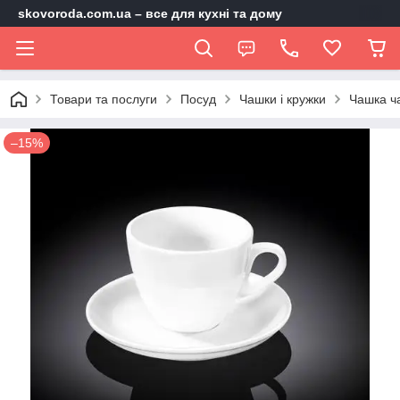
skovoroda.com.ua – все для кухні та дому
Товари та послуги
Посуд
Чашки і кружки
Чашка ч
–15%