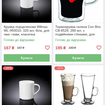
Кружка порцелянова Wilmax
Термокружка скляна Con Brio
WL-993010, 320 мл, біла, для
CB-8528, 280 мл, з
чаю і кави, класична
подвійними стінками, для
кави і чаю
Готово до відправки
Готово до відправки
167
195
₴
₴
197 ₴
230 ₴
Купити
Купити
–15%
–15%