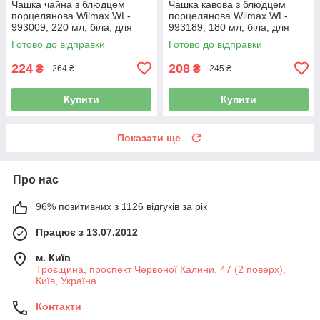
Чашка чайна з блюдцем
Чашка кавова з блюдцем
порцелянова Wilmax WL-
порцелянова Wilmax WL-
993009, 220 мл, біла, для
993189, 180 мл, біла, для
чаю
еспресо і капучино
Готово до відправки
Готово до відправки
224
208
₴
₴
264 ₴
245 ₴
Купити
Купити
Показати ще
Про нас
96% позитивних з 1126 відгуків за рік
Працює з 13.07.2012
м. Київ
Троєщина, проспект Червоної Калини, 47 (2 поверх),
Київ, Україна
Контакти