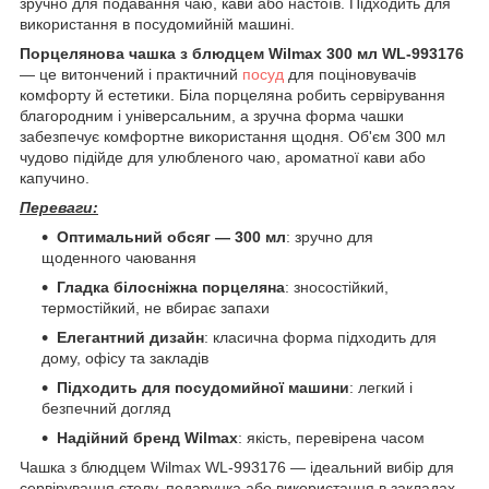
зручно для подавання чаю, кави або настоїв. Підходить для
використання в посудомийній машині.
Порцелянова чашка з блюдцем Wilmax 300 мл WL-993176
— це витончений і практичний
посуд
для поціновувачів
комфорту й естетики. Біла порцеляна робить сервірування
благородним і універсальним, а зручна форма чашки
забезпечує комфортне використання щодня. Об'єм 300 мл
чудово підійде для улюбленого чаю, ароматної кави або
капучино.
Переваги:
Оптимальний обсяг — 300 мл
: зручно для
щоденного чаювання
Гладка білосніжна порцеляна
: зносостійкий,
термостійкий, не вбирає запахи
Елегантний дизайн
: класична форма підходить для
дому, офісу та закладів
Підходить для посудомийної машини
: легкий і
безпечний догляд
Надійний бренд Wilmax
: якість, перевірена часом
Чашка з блюдцем Wilmax WL-993176 — ідеальний вибір для
сервірування столу, подарунка або використання в закладах