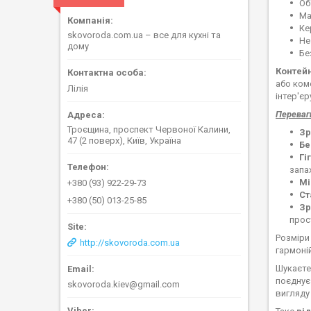
Об
Ма
Ке
skovoroda.com.ua – все для кухні та
Не
дому
Бе
Контейн
або ком
Лілія
інтер'єр
Переваги
Троєщина, проспект Червоної Калини,
Зр
47 (2 поверх), Київ, Україна
Бе
Гі
запах
Мі
+380 (93) 922-29-73
Ст
+380 (50) 013-25-85
Зр
прос
Розміри
http://skovoroda.com.ua
гармоній
Шукаєт
поєднує 
skovoroda.kiev@gmail.com
вигляду