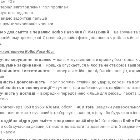
'єм: 40 л
теріал виготовлення: поліпропілен
рується педаллю
 видно відбитків пальців
зшумне закривання кришки
ер для сміття з педаллю Rotho Paso 40 л (17541) Білий
— це зручне та 
ерційному приміщенні. Стильний дизайн і функціональність роблять його
у.
 контейнера Rotho Paso 40 л:
учне керування педаллю
— дає змогу відкривати кришку без торкань 
зшумне закривання
— кришка опускається м'яко та не створює зайво
гієнічність і естетичність
— поверхня стійка до відбитків пальців, а к
ів.
цність і довговічність
— поліпропілен стійкий до ударів, корозії та вол
абільність в експлуатації
— гумові ніжки забезпечують надійне положе
учність у догляді
— всередині передбачено кільце для фіксації пакета,
тою.
 контейнера:
353 х 295 х 676 мм
, обсяг —
40 літрів
. Завдяки універсально
но впишеться в сучасний інтер'єр кухні, ванної, офісу або будь-якого ін
е
надійне відро для сміття з педаллю на 40 літрів
? Контейнер
Rotho P
в собі сучасний дизайн, стійкість до вологи та довговічність. Завдяки я
 з часом.