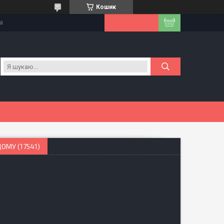
Кошик
на
ОМУ (17541)