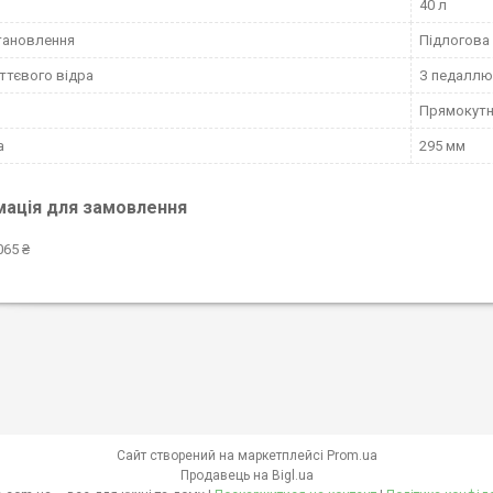
40 л
тановлення
Підлогова
іттєвого відра
З педаллю
Прямокут
а
295 мм
мація для замовлення
065 ₴
Сайт створений на маркетплейсі
Prom.ua
Продавець на Bigl.ua