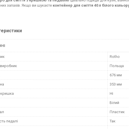
дро для сміття з кришкою та педаллю
ідеально підійде для кухні, ванно
них запахів. Якщо ви шукаєте
контейнер для сміття 40 л білого кольор
теристики
ВНІ
ник
Rotho
 виробник
Польща
а
676 мм
на
353 мм
 кришка
Ні
Білий
ал
Пластик
сть педалі
Так