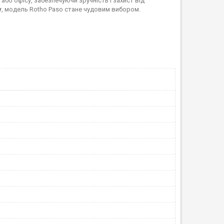
ї або офісу, забезпечуючи зручність і захист від
у
, модель Rotho Paso стане чудовим вибором.