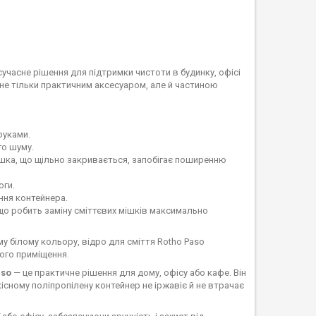
сучасне рішення для підтримки чистоти в будинку, офісі
 не тільки практичним аксесуаром, але й частиною
руками.
го шуму.
ришка, що щільно закривається, запобігає поширенню
оги.
ння контейнера.
 що робить заміну сміттєвих мішків максимально
му білому кольору, відро для сміття Rotho Paso
шого приміщення.
aso
— це практичне рішення для дому, офісу або кафе. Він
кісному поліпропілену контейнер не іржавіє й не втрачає