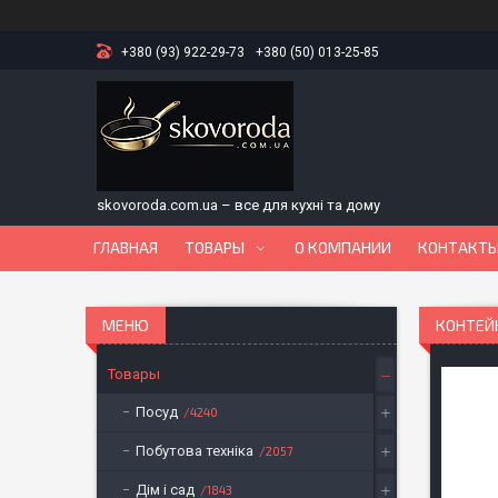
+380 (93) 922-29-73
+380 (50) 013-25-85
skovoroda.com.ua – все для кухні та дому
ГЛАВНАЯ
ТОВАРЫ
О КОМПАНИИ
КОНТАКТ
КОНТЕЙН
Товары
Посуд
4240
Побутова техніка
2057
Дім і сад
1843