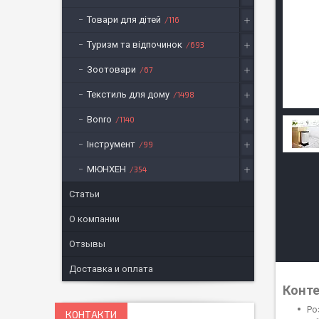
Товари для дітей
116
Туризм та відпочинок
693
Зоотовари
67
Текстиль для дому
1498
Bonro
1140
Інструмент
99
МЮНХЕН
354
Статьи
О компании
Отзывы
Доставка и оплата
Конте
Ро
КОНТАКТИ