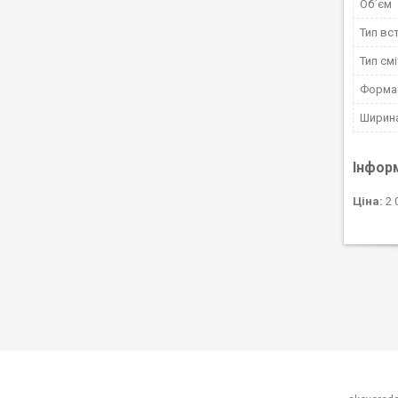
Об`єм
Тип вс
Тип см
Форма
Ширин
Інфор
Ціна:
2 