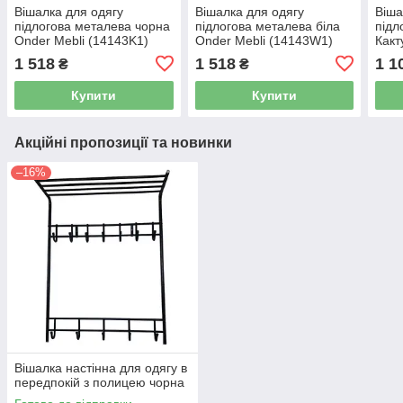
Вішалка для одягу
Вішалка для одягу
Віша
підлогова металева чорна
підлогова металева біла
підл
Onder Mebli (14143K1)
Onder Mebli (14143W1)
Какт
(12
1 518
1 518
1 1
₴
₴
Купити
Купити
Акційні пропозиції та новинки
–16%
Вішалка настінна для одягу в
передпокій з полицею чорна