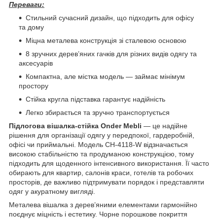
Переваги
:
Стильний сучасний дизайн, що підходить для офісу
та дому
Міцна металева конструкція зі сталевою основою
8 зручних дерев’яних гачків для різних видів одягу та
аксесуарів
Компактна, але містка модель — займає мінімум
простору
Стійка кругла підставка гарантує надійність
Легко збирається та зручно транспортується
Підлогова вішалка-стійка Onder Mebli
— це надійне
рішення для організації одягу у передпокої, гардеробній,
офісі чи приймальні. Модель CH-4118-W відзначається
високою стабільністю та продуманою конструкцією, тому
підходить для щоденного інтенсивного використання. Її часто
обирають для квартир, салонів краси, готелів та робочих
просторів, де важливо підтримувати порядок і представляти
одяг у акуратному вигляді.
Металева вішалка з дерев’яними елементами гармонійно
поєднує міцність і естетику. Чорне порошкове покриття