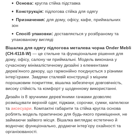
Основа:
кругла стійка підставка
Конструкція:
підлогова стійка для одягу
Призначення:
для дому, офісу, кафе, приймальних
зон
Спосіб упаковки:
доставляється у розібраному та
упакованому вигляді
Вішалка для одягу підлогова металева чорна Onder Mebli
(CH-4118-W)
— це стильне та функціональне рішення для
дому, офісу, салону чи приймальні. Модель виконана у
сучасному мінімалістичному дизайні з елементами
дерев’яного декору, що гармонійно поєднується з різними
інтер’єрами. Завдяки сталевій конструкції з міцним
порошковим покриттям, вішалка забезпечує довговічність,
високу стійкість та комфорт у щоденному використанні.
Дизайн із 8 зручними дерев’яними гачками дозволяє
розміщувати верхній одяг, піджаки, сорочки, сумки, капелюхи
та
аксесуари
. Компактні габарити та стійка кругла основа
роблять модель практичною для будь-якого приміщення, не
займаючи зайвого місця. Вішалка виглядає естетично й
водночас функціонально, додаючи інтер’єру охайності та
організованості.