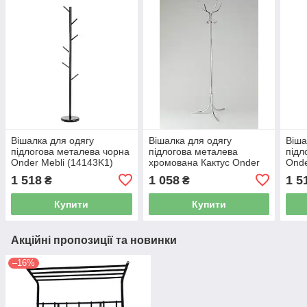
Вішалка для одягу
Вішалка для одягу
Віша
підлогова металева чорна
підлогова металева
підл
Onder Mebli (14143K1)
хромована Кактус Onder
Onde
Mebli (14232C)
1 518
1 058
1 5
₴
₴
Купити
Купити
Акційні пропозиції та новинки
–16%