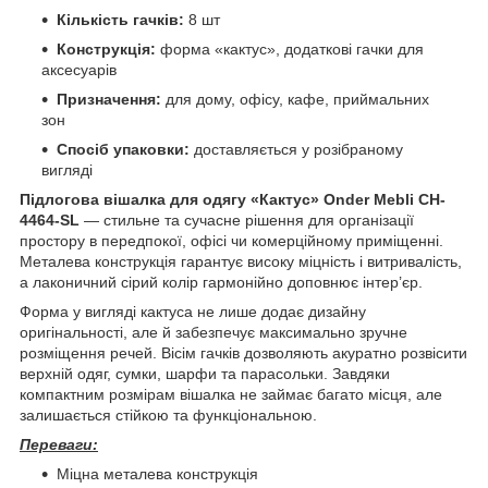
Кількість гачків:
8 шт
Конструкція:
форма «кактус», додаткові гачки для
аксесуарів
Призначення:
для дому, офісу, кафе, приймальних
зон
Спосіб упаковки:
доставляється у розібраному
вигляді
Підлогова вішалка для одягу «Кактус» Onder Mebli CH-
4464-SL
— стильне та сучасне рішення для організації
простору в передпокої, офісі чи комерційному приміщенні.
Металева конструкція гарантує високу міцність і витривалість,
а лаконичний сірий колір гармонійно доповнює інтер’єр.
Форма у вигляді кактуса не лише додає дизайну
оригінальності, але й забезпечує максимально зручне
розміщення речей. Вісім гачків дозволяють акуратно розвісити
верхній одяг, сумки, шарфи та парасольки. Завдяки
компактним розмірам вішалка не займає багато місця, але
залишається стійкою та функціональною.
Переваги:
Міцна металева конструкція