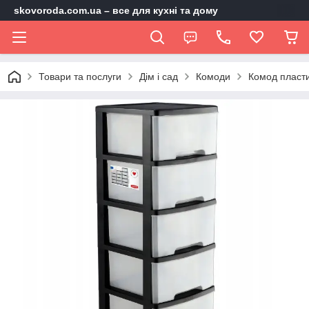
skovoroda.com.ua – все для кухні та дому
Товари та послуги
Дім і сад
Комоди
Комод пласти