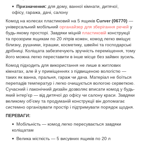
Призначення:
для дому, ванної кімнати, дитячої,
офісу, гаража, дачі, салону
Комод на колесах пластиковий на 5 ящиків
Curver (06770)
—
універсальний мобільний
органайзер для зберігання речей
у
будь-якому просторі. Завдяки міцній
пластиковій
конструкції
та прозорим ящикам по 20 літрів кожен, комод легко вміщує
білизну, рушники, іграшки, косметику, швейні та господарські
дрібниці. Коліщата забезпечують зручність переміщення, тому
його можна легко переставити в інше місце без зайвих зусиль.
Комод підходить для використання не лише в житлових
кімнатах, але й у приміщеннях з підвищеною вологістю —
таких як ванна, пральня, гараж чи дача. Матеріал не боїться
перепадів температур і легко очищується вологою серветкою.
Сучасний і лаконічний дизайн дозволяє вписати комод у будь-
який інтер'єр — від дитячої до офісу чи салону краси. Завдяки
великому об’єму та продуманій конструкції він допомагає
системно організувати простір і підтримувати порядок щодня.
ПЕРЕВАГИ:
Мобільність — комод легко пересувається завдяки
коліщатам
Велика місткість — 5 висувних ящиків по 20 л