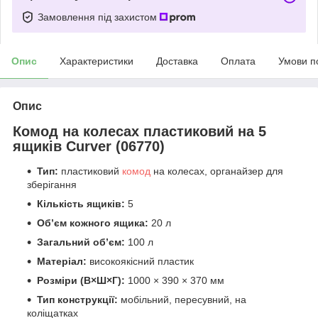
Замовлення під захистом
Опис
Характеристики
Доставка
Оплата
Умови п
Опис
Комод на колесах пластиковий на 5
ящиків Curver (06770)
Тип:
пластиковий
комод
на колесах, органайзер для
зберігання
Кількість ящиків:
5
Об’єм кожного ящика:
20 л
Загальний об’єм:
100 л
Матеріал:
високоякісний пластик
Розміри (В×Ш×Г):
1000 × 390 × 370 мм
Тип конструкції:
мобільний, пересувний, на
коліщатках