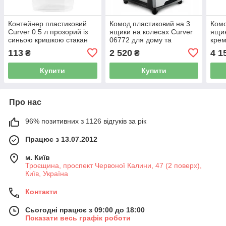
Контейнер пластиковий
Комод пластиковий на 3
Комо
Curver 0.5 л прозорий із
ящики на колесах Curver
ящик
синьою кришкою стакан
06772 для дому та
крем
для зберігання продуктів
зберігання
збер
113
2 520
4 1
₴
₴
(06415)
Купити
Купити
Про нас
96% позитивних з 1126 відгуків за рік
Працює з 13.07.2012
м. Київ
Троєщина, проспект Червоної Калини, 47 (2 поверх),
Київ, Україна
Контакти
Сьогодні працює з 09:00 до 18:00
Показати весь графік роботи