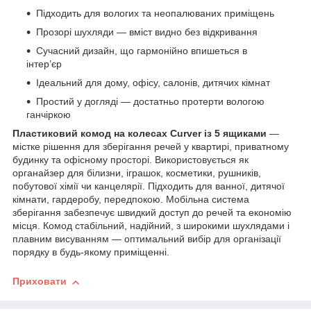
Підходить для вологих та неопалюваних приміщень
Прозорі шухляди — вміст видно без відкривання
Сучасний дизайн, що гармонійно впишеться в
інтер’єр
Ідеальний для дому, офісу, салонів, дитячих кімнат
Простий у догляді — достатньо протерти вологою
ганчіркою
Пластиковий комод на колесах Curver із 5 ящиками
—
містке рішення для зберігання речей у квартирі, приватному
будинку та офісному просторі. Використовується як
органайзер для білизни, іграшок, косметики, рушників,
побутової хімії чи канцелярії. Підходить для ванної, дитячої
кімнати, гардеробу, передпокою. Мобільна система
зберігання забезпечує швидкий доступ до речей та економію
місця. Комод стабільний, надійний, з широкими шухлядами і
плавним висуванням — оптимальний вибір для організації
порядку в будь-якому приміщенні.
Приховати