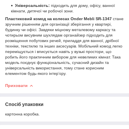
Універсальність:
підходить для дому, офісу, ванної
кімнати, дитячої чи робочої зони.
Пластиковий комод на колесах Onder Mebli SR-1347
стане
зручним рішенням для організації зберігання у квартирі,
будинку чи офісі. Завдяки міцному металевому каркасу та
чотирьом висувним шухлядам органайзер підходить для
розміщення побутових речей, приладдя для ванної, дрібної
техніки, текстилю та інших аксесуарів. Мобільний комод легко
переміщується і вписується навіть у вузькі простори, що
робить його практичним вибором для невеликих кімнат. Така
модель поєднує функціональність, сучасний дизайн та
універсальність використання, тому стане корисним
елементом будь-якого інтер’єру.
Приховати
Спосіб упаковки
картонна коробка.