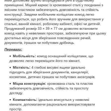
який допоможе зручно впорядкувати речі в будь-якому
приміщенні. Міцний каркас із хромованої сталі у поєднанні з
якісним пластиком забезпечують довговічність та стійкість
конструкції. Завдяки мобільним коліщатам комод легко
переміщується, що робить його зручним для використання у
спальні, ванній кімнаті, робочому кабінеті, офісі чи дитячій.
Продуманий розмір 33 × 39 × 77 см дозволяє встановити
комод навіть у невеликих просторах, забезпечуючи при цьому
достатньо місця для зберігання повсякденних речей,
документів, іграшок чи побутових дрібниць.
Переваги:
Мобільність:
комод оснащений коліщатами, що
дозволяє легко переміщати його по кімнаті.
Місткість:
4 глибокі висувні ящики ідеально
підходять для зберігання документів, канцелярії,
косметики, дитячих іграшок чи побутових аксесуарів.
Міцна конструкція:
хромована сталь та пластик
забезпечують довговічність, стійкість та простоту
догляду.
Компактність:
ідеально вписується у невеликі
кімнати, допомагаючи раціонально використовувати
простір.