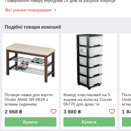
Повернення товару впродовж 14 днів за рахунок покупця
Всі умови повернення
Подібні товари компанії
Полиця-лавка для взуття
Комод пластиковий на 5
Поли
Onder Mebli SR-0628 з
ящиків на колесах Curver
Onde
м’яким сидінням,
06770 для дому та
м’як
дерев’яний каркас,
зберігання
мета
2 668
3 880
1 8
₴
₴
банкетка
банк
Купити
Купити