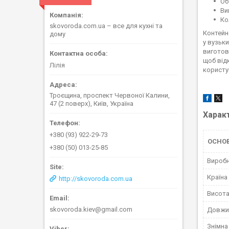
Об
Ви
Ко
skovoroda.com.ua – все для кухні та
Контейне
дому
у вузьк
виготов
щоб відк
Лілія
користу
Троєщина, проспект Червоної Калини,
47 (2 поверх), Київ, Україна
Харак
+380 (93) 922-29-73
ОСНО
+380 (50) 013-25-85
Вироб
Країна
http://skovoroda.com.ua
Висот
skovoroda.kiev@gmail.com
Довжи
Знімна