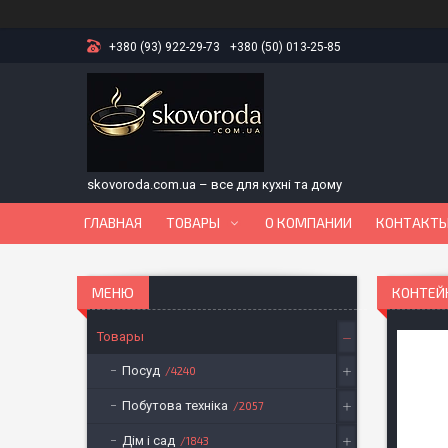
+380 (93) 922-29-73
+380 (50) 013-25-85
skovoroda.com.ua – все для кухні та дому
ГЛАВНАЯ
ТОВАРЫ
О КОМПАНИИ
КОНТАКТ
КОНТЕЙН
Товары
Посуд
4240
Побутова техніка
2057
Дім і сад
1843