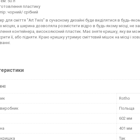
'єм: 50 л
готовлення пластику
лір: чорний/ срібний
р для сміття "Art Twis" в сучасному дизайні буде виділятися в будь-яко
их місцях, а ширина дозволяла розмістити відро в будь-якому місці, не
лення контейнера, високоякісний пластик. Має зняте кришку, яку ви мо
рити її, або підняти. Краю кришку утримує сміттєвий мішок на місці і хов
ванні.
теристики
ВНІ
ник
Rotho
 виробник
Польща
а
602 мм
на
401 мм
 кришка
Так