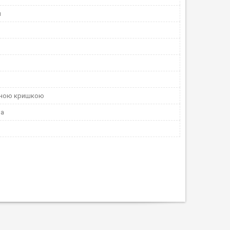
й
тною кришкою
на