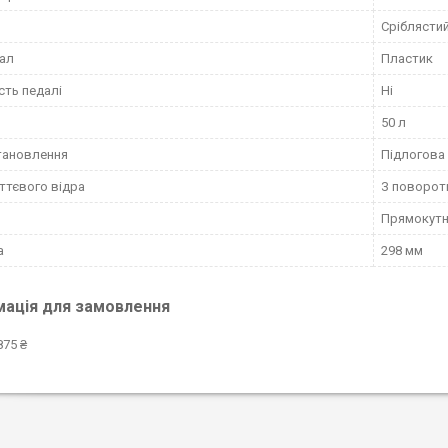
Сріблясти
ал
Пластик
сть педалі
Ні
50 л
тановлення
Підлогова
іттєвого відра
З поворо
Прямокут
а
298 мм
мація для замовлення
875 ₴